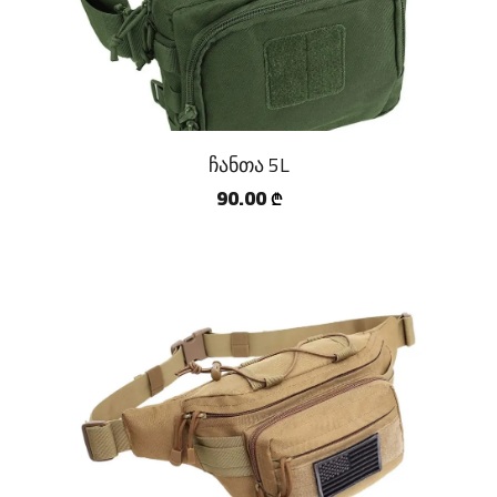
ჩანთა 5L
90.00
₾