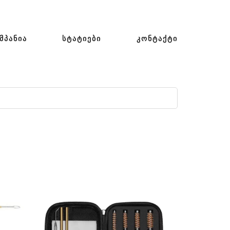
ᲛᲞᲐᲜᲘᲐ
ᲡᲢᲐᲢᲘᲔᲑᲘ
ᲙᲝᲜᲢᲐᲥᲢᲘ