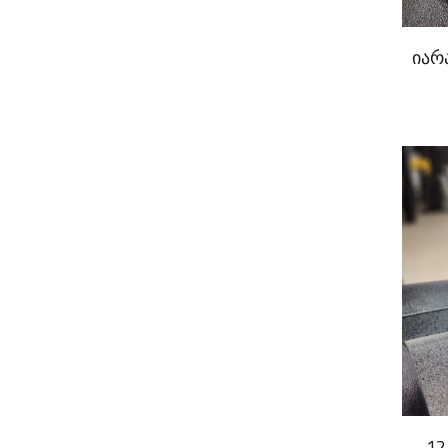
იარ
12