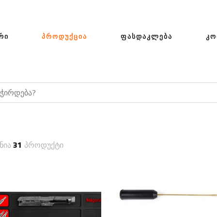
ᲠᲘ
ᲞᲠᲝᲓᲣᲥᲪᲘᲐ
ᲤᲐᲡᲓᲐᲙᲚᲔᲑᲐ
ᲙᲝ
ნია
31
პროდუქტი