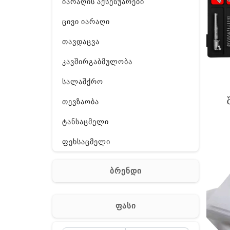
იარაღის აქსესუარები
ცივი იარაღი
თავდაცვა
კავშირგაბმულობა
სალაშქრო
თევზაობა
ტანსაცმელი
ფეხსაცმელი
ჩანთა
ბრენდი
აქსესუარები
სხვა
ფასი
Off-Road