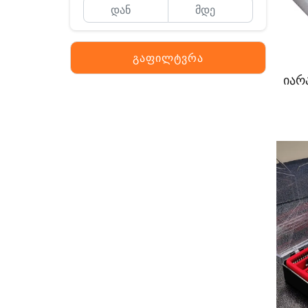
გაფილტვრა
იარ