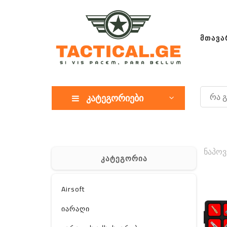
ᲛᲗᲐᲕᲐ
კატეგორიები
ნაპოვ
კატეგორია
Airsoft
იარაღი