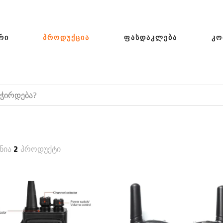
ᲠᲘ
ᲞᲠᲝᲓᲣᲥᲪᲘᲐ
ᲤᲐᲡᲓᲐᲙᲚᲔᲑᲐ
ᲙᲝ
ნია
2
პროდუქტი