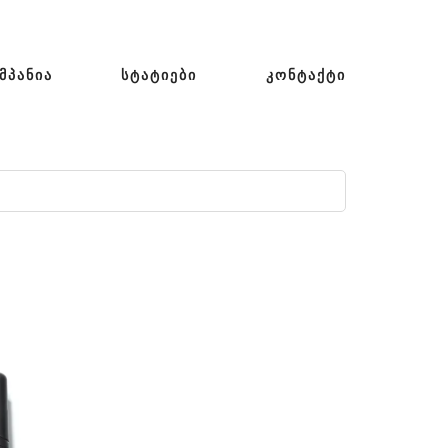
ᲛᲞᲐᲜᲘᲐ
ᲡᲢᲐᲢᲘᲔᲑᲘ
ᲙᲝᲜᲢᲐᲥᲢᲘ