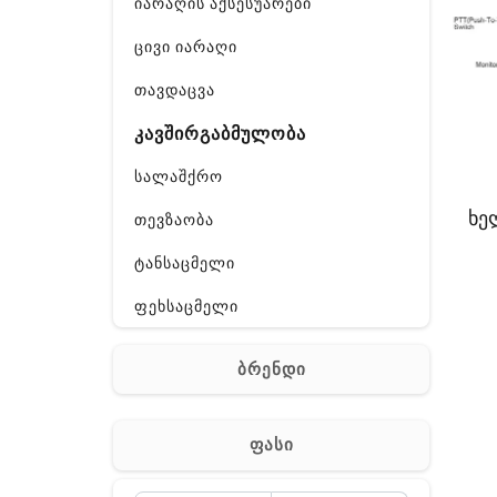
იარაღის აქსესუარები
ცივი იარაღი
თავდაცვა
კავშირგაბმულობა
სალაშქრო
ხე
თევზაობა
ტანსაცმელი
ფეხსაცმელი
ჩანთა
ბრენდი
აქსესუარები
სხვა
ფასი
Off-Road