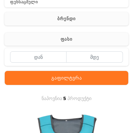
ფეხსაცმელი
ჩანთა
ბრენდი
აქსესუარები
სხვა
ფასი
Off-Road
გაფილტვრა
ნაპოვნია
5
პროდუქტი