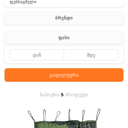
ფეხსაცმელი
ჩანთა
ბრენდი
აქსესუარები
სხვა
ფასი
Off-Road
გაფილტვრა
ნაპოვნია
5
პროდუქტი