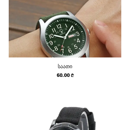
საათი
60.00
₾