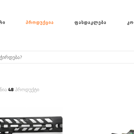
ᲠᲘ
ᲞᲠᲝᲓᲣᲥᲪᲘᲐ
ᲤᲐᲡᲓᲐᲙᲚᲔᲑᲐ
ᲙᲝ
ნია
48
პროდუქტი