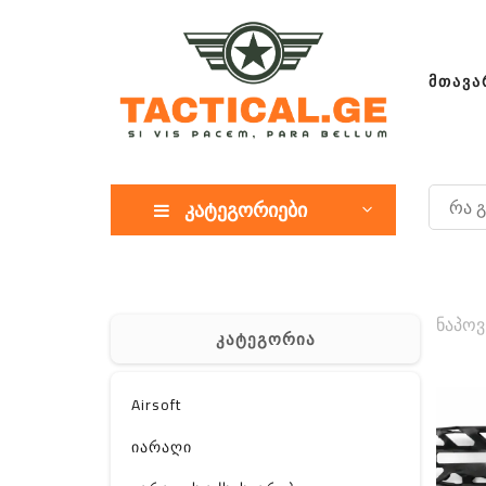
ᲛᲗᲐᲕᲐ
კატეგორიები
ნაპოვ
კატეგორია
Airsoft
იარაღი