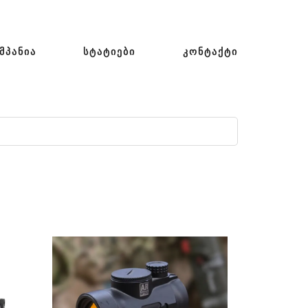
ᲛᲞᲐᲜᲘᲐ
ᲡᲢᲐᲢᲘᲔᲑᲘ
ᲙᲝᲜᲢᲐᲥᲢᲘ