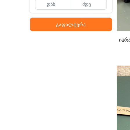
გაფილტვრა
იარა