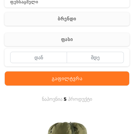
ფეხსაცმელი
ჩანთა
ბრენდი
აქსესუარები
სხვა
ფასი
Off-Road
გაფილტვრა
ნაპოვნია
5
პროდუქტი