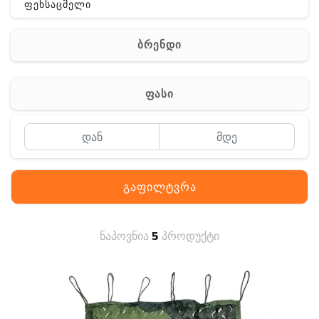
ფეხსაცმელი
ჩანთა
ბრენდი
აქსესუარები
სხვა
ფასი
Off-Road
გაფილტვრა
ნაპოვნია
5
პროდუქტი