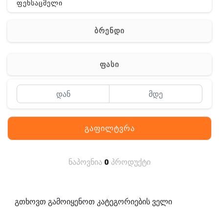
ფეხსაცმელი
ჩანთა
ბრენდი
აქსესუარები
სხვა
ფასი
Off-Road
გაფილტვრა
ნაპოვნია
0
პროდუქტი
გთხოვთ გამოიყენოთ კატეგორიების ველი