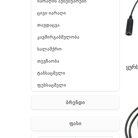
იარაღის აქსესუარები
ცივი იარაღი
თავდაცვა
კავშირგაბმულობა
სალაშქრო
თევზაობა
ყურს
ტანსაცმელი
ფეხსაცმელი
ჩანთა
ბრენდი
აქსესუარები
სხვა
ფასი
Off-Road