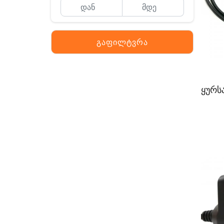
გაფილტვრა
ყურს