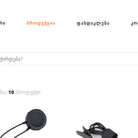
ᲠᲘ
ᲞᲠᲝᲓᲣᲥᲪᲘᲐ
ᲤᲐᲡᲓᲐᲙᲚᲔᲑᲐ
ᲙᲝ
ნია
10
პროდუქტი