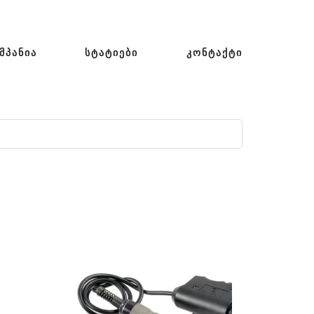
ᲛᲞᲐᲜᲘᲐ
ᲡᲢᲐᲢᲘᲔᲑᲘ
ᲙᲝᲜᲢᲐᲥᲢᲘ