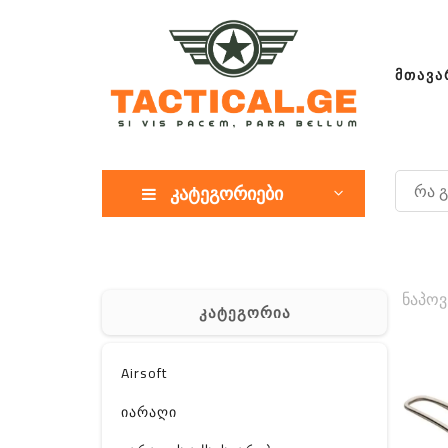
ᲛᲗᲐᲕᲐ
კატეგორიები
ნაპოვ
კატეგორია
Airsoft
იარაღი