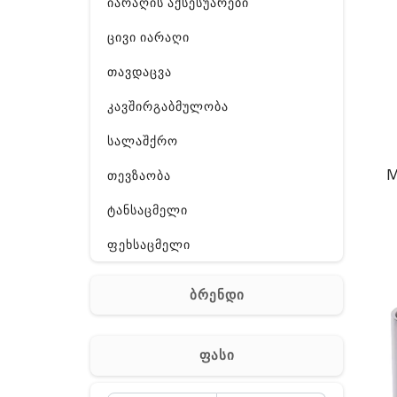
იარაღის აქსესუარები
ცივი იარაღი
თავდაცვა
კავშირგაბმულობა
სალაშქრო
M
თევზაობა
ტანსაცმელი
ფეხსაცმელი
ჩანთა
ბრენდი
აქსესუარები
სხვა
ფასი
Off-Road