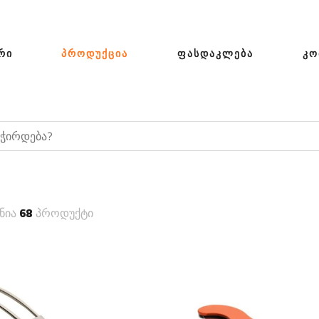
ᲠᲘ
ᲞᲠᲝᲓᲣᲥᲪᲘᲐ
ᲤᲐᲡᲓᲐᲙᲚᲔᲑᲐ
ᲙᲝ
ნია
68
პროდუქტი