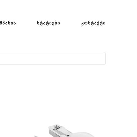
ᲛᲞᲐᲜᲘᲐ
ᲡᲢᲐᲢᲘᲔᲑᲘ
ᲙᲝᲜᲢᲐᲥᲢᲘ