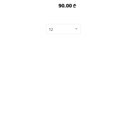
90.00
₾
12
Copyright ©
2026