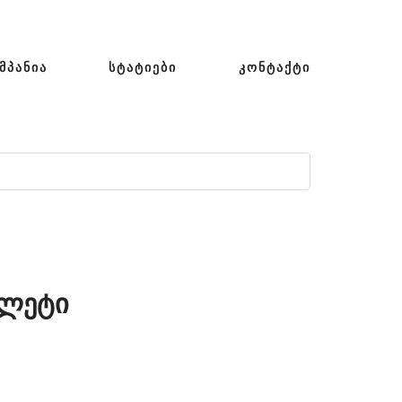
ᲛᲞᲐᲜᲘᲐ
ᲡᲢᲐᲢᲘᲔᲑᲘ
ᲙᲝᲜᲢᲐᲥᲢᲘ
ილეტი