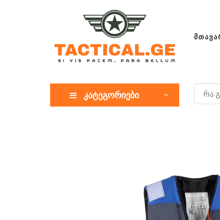
ᲛᲗᲐᲕᲐ
კატეგორიები