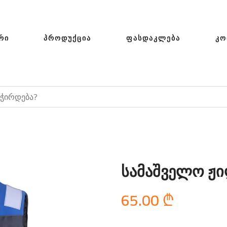
ᲠᲘ
ᲞᲠᲝᲓᲣᲥᲪᲘᲐ
ᲤᲐᲡᲓᲐᲙᲚᲔᲑᲐ
ᲙᲝ
სამაშველო ჟ
65.00
₾