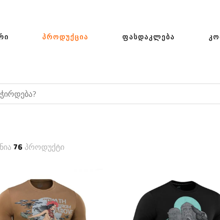
ᲠᲘ
ᲞᲠᲝᲓᲣᲥᲪᲘᲐ
ᲤᲐᲡᲓᲐᲙᲚᲔᲑᲐ
ᲙᲝ
ნია
76
პროდუქტი