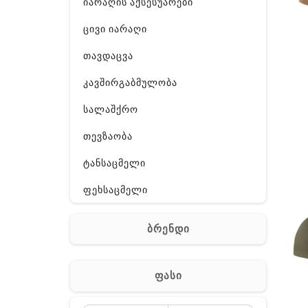
იარაღის აქსესუარები
ცივი იარაღი
თავდაცვა
კავშირგაბმულობა
სალაშქრო
თევზაობა
ტანსაცმელი
ფეხსაცმელი
ჩანთა
ბრენდი
აქსესუარები
სხვა
ფასი
Off-Road