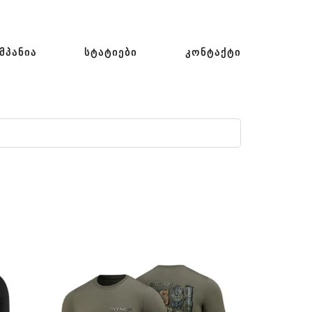
ᲛᲞᲐᲜᲘᲐ
ᲡᲢᲐᲢᲘᲔᲑᲘ
ᲙᲝᲜᲢᲐᲥᲢᲘ