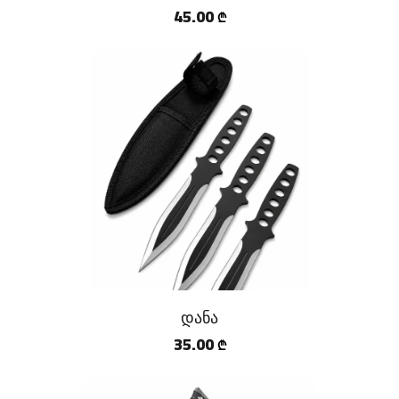
45.00
₾
დანა
35.00
₾