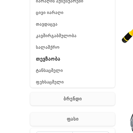
იარაღის აქსესუარები
ცივი იარაღი
თავდაცვა
კავშირგაბმულობა
სალაშქრო
თევზაობა
ტანსაცმელი
ფეხსაცმელი
ჩანთა
ბრენდი
აქსესუარები
სხვა
ფასი
Off-Road