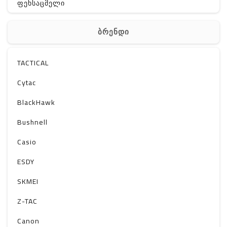
ფეხსაცმელი
ჩანთა
ბრენდი
აქსესუარები
სხვა
TACTICAL
Off-Road
Cytac
BlackHawk
Bushnell
Casio
ESDY
SKMEI
Z-TAC
Canon