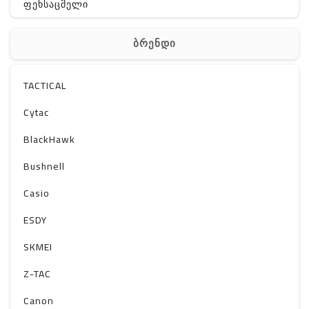
ფეხსაცმელი
ჩანთა
ბრენდი
აქსესუარები
სხვა
TACTICAL
Off-Road
Cytac
BlackHawk
Bushnell
Casio
ESDY
SKMEI
Z-TAC
Canon