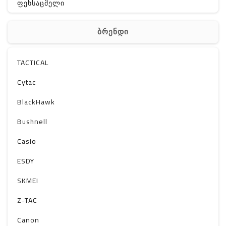
ფეხსაცმელი
ჩანთა
ბრენდი
აქსესუარები
სხვა
TACTICAL
Off-Road
Cytac
BlackHawk
Bushnell
Casio
ESDY
SKMEI
Z-TAC
Canon