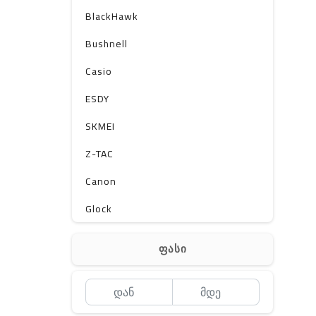
BlackHawk
Bushnell
Casio
ESDY
SKMEI
Z-TAC
Canon
Glock
Gerber
ფასი
Kershaw
Lancer Tactical