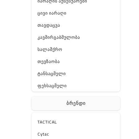
იარაღის აქსესუარები
ცივი იარაღი
თავდაცვა
კავშირგაბმულობა
სალაშქრო
თევზაობა
ტანსაცმელი
ფეხსაცმელი
ჩანთა
ბრენდი
აქსესუარები
სხვა
TACTICAL
Off-Road
Cytac