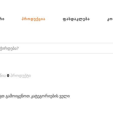
ᲠᲘ
ᲞᲠᲝᲓᲣᲥᲪᲘᲐ
ᲤᲐᲡᲓᲐᲙᲚᲔᲑᲐ
ᲙᲝ
ნია
0
პროდუქტი
თ გამოიყენოთ კატეგორიების ველი