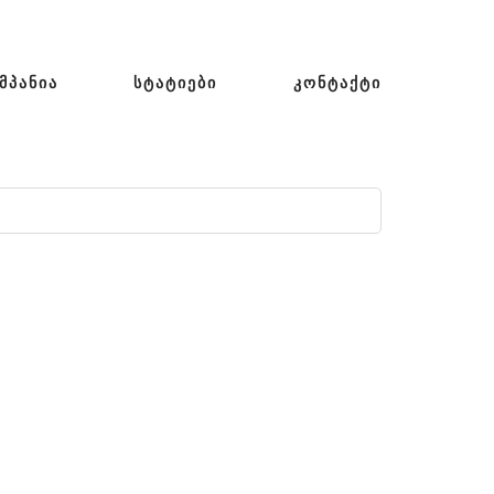
ᲛᲞᲐᲜᲘᲐ
ᲡᲢᲐᲢᲘᲔᲑᲘ
ᲙᲝᲜᲢᲐᲥᲢᲘ