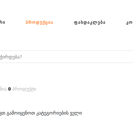
ᲠᲘ
ᲞᲠᲝᲓᲣᲥᲪᲘᲐ
ᲤᲐᲡᲓᲐᲙᲚᲔᲑᲐ
ᲙᲝ
ნია
0
პროდუქტი
თ გამოიყენოთ კატეგორიების ველი