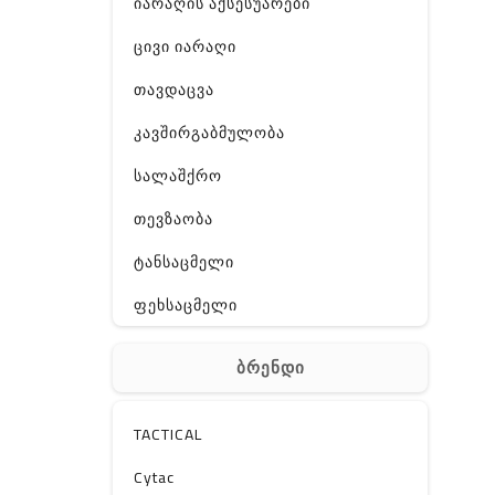
იარაღის აქსესუარები
ცივი იარაღი
თავდაცვა
კავშირგაბმულობა
სალაშქრო
თევზაობა
ტანსაცმელი
ფეხსაცმელი
ჩანთა
ბრენდი
აქსესუარები
სხვა
TACTICAL
Off-Road
Cytac