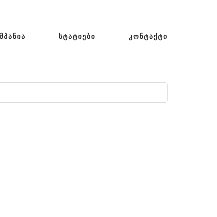
ᲛᲞᲐᲜᲘᲐ
ᲡᲢᲐᲢᲘᲔᲑᲘ
ᲙᲝᲜᲢᲐᲥᲢᲘ