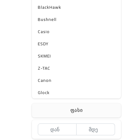
BlackHawk
Bushnell
Casio
ESDY
SKMEI
Z-TAC
Canon
Glock
Gerber
ფასი
Kershaw
Lancer Tactical