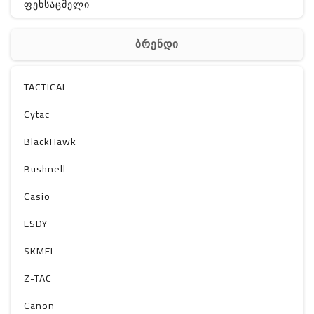
ფეხსაცმელი
ჩანთა
ბრენდი
აქსესუარები
სხვა
TACTICAL
Off-Road
Cytac
BlackHawk
Bushnell
Casio
ESDY
SKMEI
Z-TAC
Canon