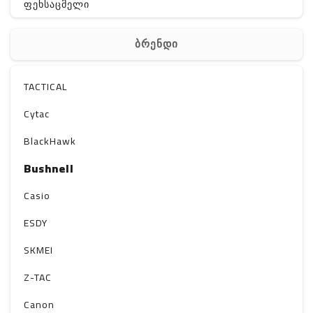
ფეხსაცმელი
ჩანთა
ბრენდი
აქსესუარები
სხვა
TACTICAL
Off-Road
Cytac
BlackHawk
Bushnell
Casio
ESDY
SKMEI
Z-TAC
Canon