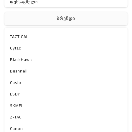
ფეხსაცმელი
ჩანთა
ბრენდი
აქსესუარები
სხვა
TACTICAL
Off-Road
Cytac
BlackHawk
Bushnell
Casio
ESDY
SKMEI
Z-TAC
Canon