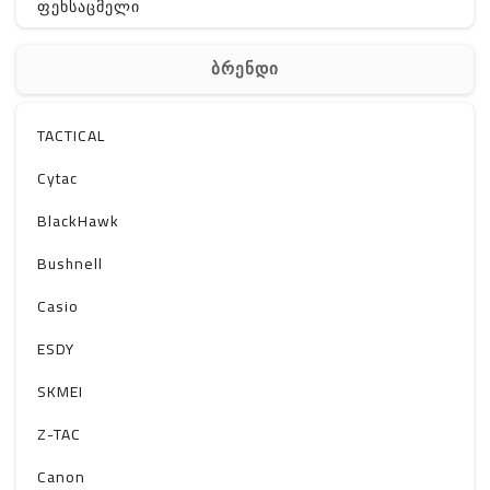
ფეხსაცმელი
ჩანთა
ბრენდი
აქსესუარები
სხვა
TACTICAL
Off-Road
Cytac
BlackHawk
Bushnell
Casio
ESDY
SKMEI
Z-TAC
Canon