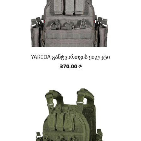
VAV WEAR
RACIA.GE
YAKEDA
NOVRITSCH
SABRE
YAKEDA განტვირთვის ჟილეტი
POLICE MAGNUM
370.00
₾
M-TAC
VANEDA
HELIKON-TEX
NITECORE
GUN FLOWER
EMERSONGEAR