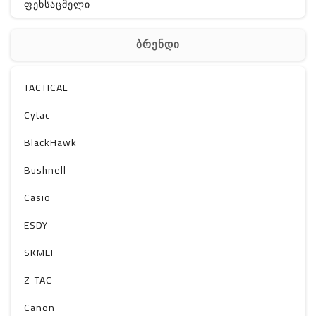
ფეხსაცმელი
ჩანთა
ბრენდი
აქსესუარები
სხვა
TACTICAL
Off-Road
Cytac
BlackHawk
Bushnell
Casio
ESDY
SKMEI
Z-TAC
Canon