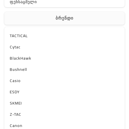
ფეხსაცმელი
ჩანთა
ბრენდი
აქსესუარები
სხვა
TACTICAL
Off-Road
Cytac
BlackHawk
Bushnell
Casio
ESDY
SKMEI
Z-TAC
Canon