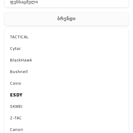
ფეხსაცმელი
ჩანთა
ბრენდი
აქსესუარები
სხვა
TACTICAL
Off-Road
Cytac
BlackHawk
Bushnell
Casio
ESDY
SKMEI
Z-TAC
Canon