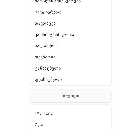
იარაღის აქსესუარები
ცივი იარაღი
თავდაცვა
კავშირგაბმულობა
სალაშქრო
თევზაობა
ტანსაცმელი
ფეხსაცმელი
ჩანთა
ბრენდი
აქსესუარები
სხვა
TACTICAL
Off-Road
Cytac