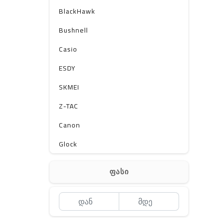
BlackHawk
Bushnell
Casio
ESDY
SKMEI
Z-TAC
Canon
Glock
Gerber
ფასი
Kershaw
Lancer Tactical