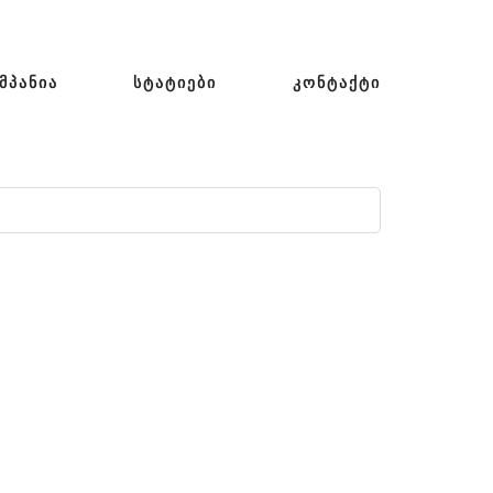
ᲛᲞᲐᲜᲘᲐ
ᲡᲢᲐᲢᲘᲔᲑᲘ
ᲙᲝᲜᲢᲐᲥᲢᲘ