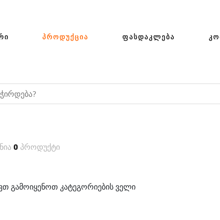
ᲠᲘ
ᲞᲠᲝᲓᲣᲥᲪᲘᲐ
ᲤᲐᲡᲓᲐᲙᲚᲔᲑᲐ
ᲙᲝ
ნია
0
პროდუქტი
თ გამოიყენოთ კატეგორიების ველი