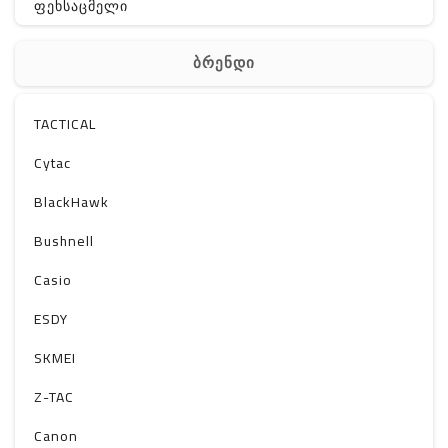
ფეხსაცმელი
ჩანთა
ბრენდი
აქსესუარები
სხვა
TACTICAL
Off-Road
Cytac
BlackHawk
Bushnell
Casio
ESDY
SKMEI
Z-TAC
Canon