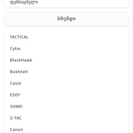
ფეხსაცმელი
ჩანთა
ბრენდი
აქსესუარები
სხვა
TACTICAL
Off-Road
Cytac
BlackHawk
Bushnell
Casio
ESDY
SKMEI
Z-TAC
Canon