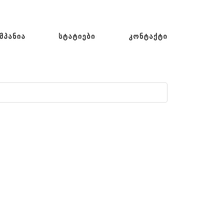
ᲛᲞᲐᲜᲘᲐ
ᲡᲢᲐᲢᲘᲔᲑᲘ
ᲙᲝᲜᲢᲐᲥᲢᲘ