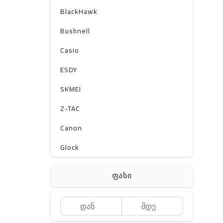
BlackHawk
Bushnell
Casio
ESDY
SKMEI
Z-TAC
Canon
Glock
Gerber
ფასი
Kershaw
Lancer Tactical