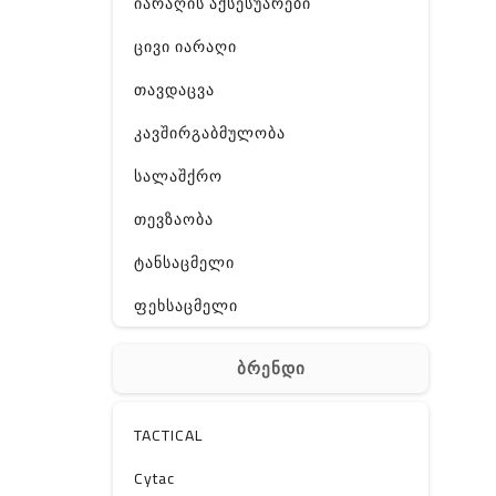
იარაღის აქსესუარები
ცივი იარაღი
თავდაცვა
კავშირგაბმულობა
სალაშქრო
თევზაობა
ტანსაცმელი
ფეხსაცმელი
ჩანთა
ბრენდი
აქსესუარები
სხვა
TACTICAL
Off-Road
Cytac