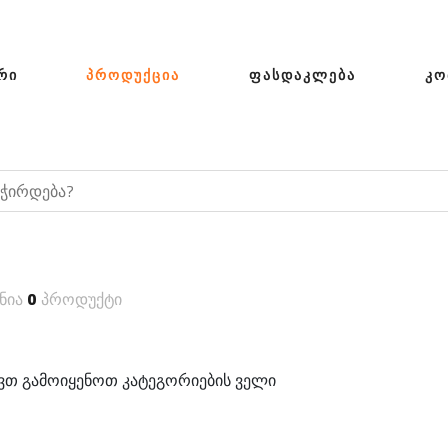
ᲠᲘ
ᲞᲠᲝᲓᲣᲥᲪᲘᲐ
ᲤᲐᲡᲓᲐᲙᲚᲔᲑᲐ
ᲙᲝ
ნია
0
პროდუქტი
თ გამოიყენოთ კატეგორიების ველი