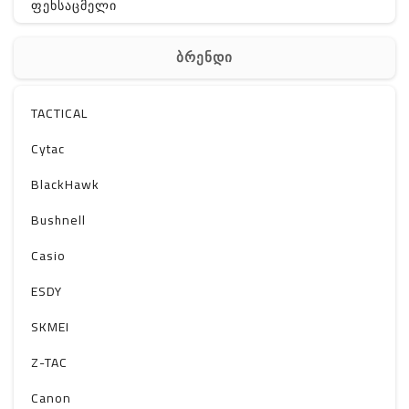
ფეხსაცმელი
ჩანთა
ბრენდი
აქსესუარები
სხვა
TACTICAL
Off-Road
Cytac
BlackHawk
Bushnell
Casio
ESDY
SKMEI
Z-TAC
Canon