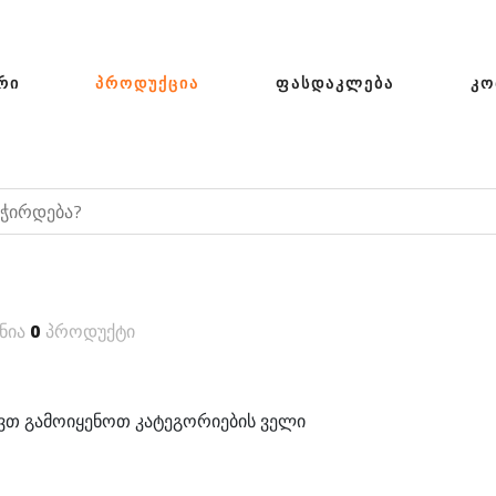
ᲠᲘ
ᲞᲠᲝᲓᲣᲥᲪᲘᲐ
ᲤᲐᲡᲓᲐᲙᲚᲔᲑᲐ
ᲙᲝ
ნია
0
პროდუქტი
თ გამოიყენოთ კატეგორიების ველი