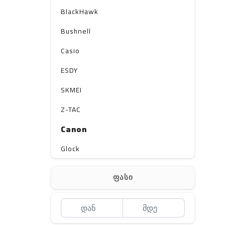
BlackHawk
Bushnell
Casio
ESDY
SKMEI
Z-TAC
Canon
Glock
Gerber
ფასი
Kershaw
Lancer Tactical