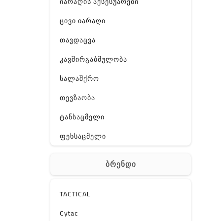
იარაღის აქსესუარები
ცივი იარაღი
თავდაცვა
კავშირგაბმულობა
სალაშქრო
თევზაობა
ტანსაცმელი
ფეხსაცმელი
ჩანთა
ბრენდი
აქსესუარები
სხვა
TACTICAL
Off-Road
Cytac