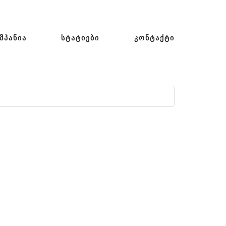
ᲛᲞᲐᲜᲘᲐ
ᲡᲢᲐᲢᲘᲔᲑᲘ
ᲙᲝᲜᲢᲐᲥᲢᲘ