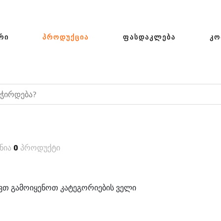
ᲠᲘ
ᲞᲠᲝᲓᲣᲥᲪᲘᲐ
ᲤᲐᲡᲓᲐᲙᲚᲔᲑᲐ
ᲙᲝ
ნია
0
პროდუქტი
თ გამოიყენოთ კატეგორიების ველი