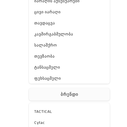
იარაღის აქსესუარები
ცივი იარაღი
თავდაცვა
კავშირგაბმულობა
სალაშქრო
თევზაობა
ტანსაცმელი
ფეხსაცმელი
ჩანთა
ბრენდი
აქსესუარები
სხვა
TACTICAL
Off-Road
Cytac