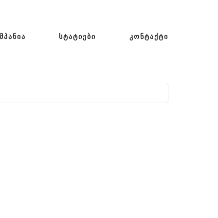
ᲛᲞᲐᲜᲘᲐ
ᲡᲢᲐᲢᲘᲔᲑᲘ
ᲙᲝᲜᲢᲐᲥᲢᲘ