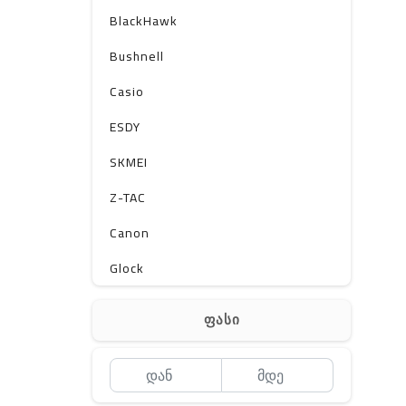
BlackHawk
Bushnell
Casio
ESDY
SKMEI
Z-TAC
Canon
Glock
Gerber
ფასი
Kershaw
Lancer Tactical