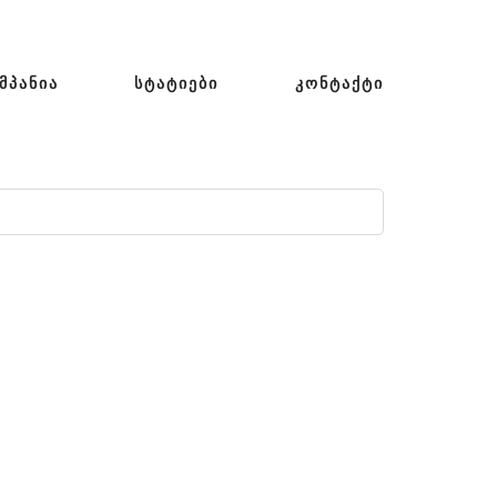
ᲛᲞᲐᲜᲘᲐ
ᲡᲢᲐᲢᲘᲔᲑᲘ
ᲙᲝᲜᲢᲐᲥᲢᲘ