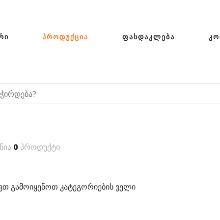
ᲠᲘ
ᲞᲠᲝᲓᲣᲥᲪᲘᲐ
ᲤᲐᲡᲓᲐᲙᲚᲔᲑᲐ
ᲙᲝ
ნია
0
პროდუქტი
თ გამოიყენოთ კატეგორიების ველი