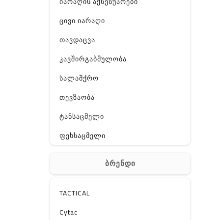
იარაღის აქსესუარები
ცივი იარაღი
თავდაცვა
კავშირგაბმულობა
სალაშქრო
თევზაობა
ტანსაცმელი
ფეხსაცმელი
ჩანთა
ბრენდი
აქსესუარები
სხვა
TACTICAL
Off-Road
Cytac