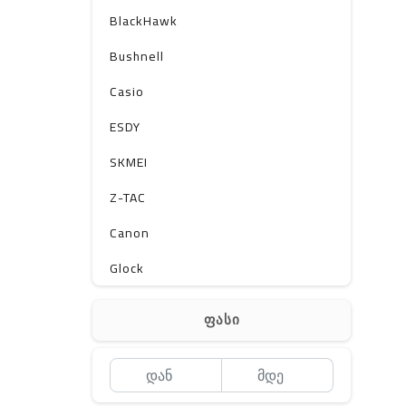
BlackHawk
Bushnell
Casio
ESDY
SKMEI
Z-TAC
Canon
Glock
Gerber
ფასი
Kershaw
Lancer Tactical