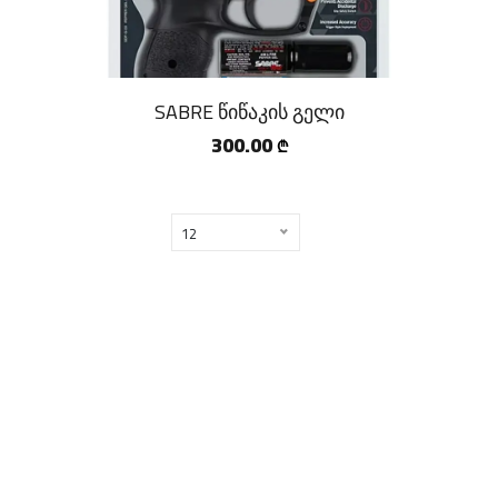
SPERAS
MECHANIX
SABRE წიწაკის გელი
EARMOR
300.00
₾
PRO RATION
HUMTTO
12
ROCKBROOK