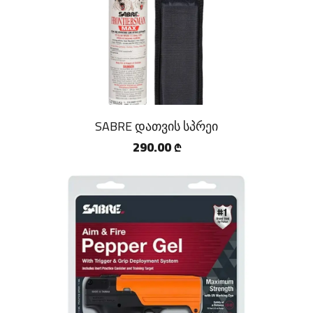
VAV WEAR
RACIA.GE
YAKEDA
NOVRITSCH
SABRE
SABRE დათვის სპრეი
POLICE MAGNUM
290.00
₾
M-TAC
VANEDA
HELIKON-TEX
NITECORE
GUN FLOWER
EMERSONGEAR