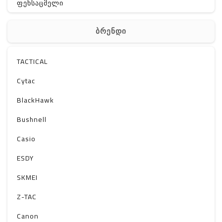
ფეხსაცმელი
ჩანთა
ბრენდი
აქსესუარები
სხვა
TACTICAL
Off-Road
Cytac
BlackHawk
Bushnell
Casio
ESDY
SKMEI
Z-TAC
Canon