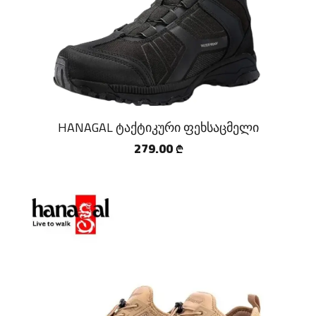
VAV WEAR
RACIA.GE
YAKEDA
NOVRITSCH
SABRE
HANAGAL ტაქტიკური ფეხსაცმელი
POLICE MAGNUM
279.00
₾
M-TAC
VANEDA
HELIKON-TEX
NITECORE
GUN FLOWER
EMERSONGEAR