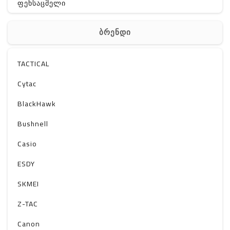
ფეხსაცმელი
ჩანთა
ბრენდი
აქსესუარები
სხვა
TACTICAL
Off-Road
Cytac
BlackHawk
Bushnell
Casio
ESDY
SKMEI
Z-TAC
Canon